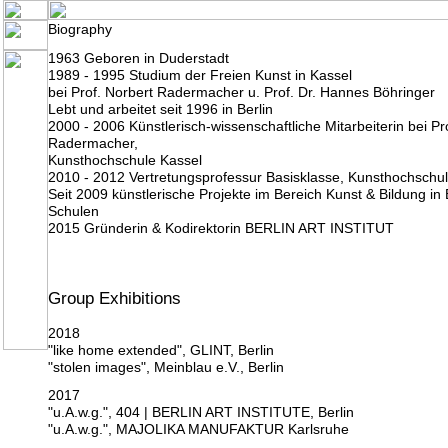
Biography
1963 Geboren in Duderstadt
1989 - 1995 Studium der Freien Kunst in Kassel
bei Prof. Norbert Radermacher u. Prof. Dr. Hannes Böhringer
Lebt und arbeitet seit 1996 in Berlin
2000 - 2006 Künstlerisch-wissenschaftliche Mitarbeiterin bei Pro
Radermacher,
Kunsthochschule Kassel
2010 - 2012 Vertretungsprofessur Basisklasse, Kunsthochschu
Seit 2009 künstlerische Projekte im Bereich
Kunst & Bildung
in 
Schulen
2015 Gründerin & Kodirektorin
BERLIN ART INSTITUT
Group Exhibitions
2018
"like home extended", GLINT, Berlin
"stolen images", Meinblau e.V., Berlin
2017
"u.A.w.g.", 404 | BERLIN ART INSTITUTE, Berlin
"u.A.w.g.", MAJOLIKA MANUFAKTUR Karlsruhe