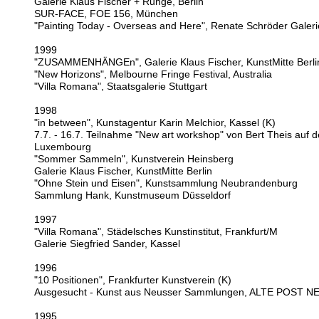
Galerie Klaus Fischer + Runge, Berlin
SUR-FACE, FOE 156, München
"Painting Today - Overseas and Here", Renate Schröder Galerie
1999
"ZUSAMMENHÄNGEn", Galerie Klaus Fischer, KunstMitte Berli
"New Horizons", Melbourne Fringe Festival, Australia
"Villa Romana", Staatsgalerie Stuttgart
1998
"in between", Kunstagentur Karin Melchior, Kassel (K)
7.7. - 16.7. Teilnahme "New art workshop" von Bert Theis auf d
Luxembourg
"Sommer Sammeln", Kunstverein Heinsberg
Galerie Klaus Fischer, KunstMitte Berlin
"Ohne Stein und Eisen", Kunstsammlung Neubrandenburg
Sammlung Hank, Kunstmuseum Düsseldorf
1997
"Villa Romana", Städelsches Kunstinstitut, Frankfurt/M
Galerie Siegfried Sander, Kassel
1996
"10 Positionen", Frankfurter Kunstverein (K)
Ausgesucht - Kunst aus Neusser Sammlungen, ALTE POST N
1995