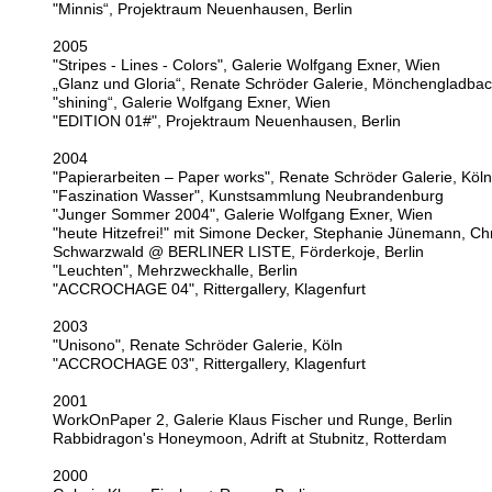
"Minnis“, Projektraum Neuenhausen, Berlin
2005
"Stripes - Lines - Colors", Galerie Wolfgang Exner, Wien
„Glanz und Gloria“, Renate Schröder Galerie, Mönchengladba
"shining“, Galerie Wolfgang Exner, Wien
"EDITION 01#", Projektraum Neuenhausen, Berlin
2004
"Papierarbeiten – Paper works", Renate Schröder Galerie, Köln
"Faszination Wasser", Kunstsammlung Neubrandenburg
"Junger Sommer 2004", Galerie Wolfgang Exner, Wien
"heute Hitzefrei!" mit Simone Decker, Stephanie Jünemann, Chr
Schwarzwald @ BERLINER LISTE, Förderkoje, Berlin
"Leuchten", Mehrzweckhalle, Berlin
"ACCROCHAGE 04", Rittergallery, Klagenfurt
2003
"Unisono", Renate Schröder Galerie, Köln
"
ACCROCHAGE 03",
Rittergallery, Klagenfurt
2001
WorkOnPaper 2, Galerie Klaus Fischer und Runge, Berlin
Rabbidragon's Honeymoon, Adrift at Stubnitz, Rotterdam
2000