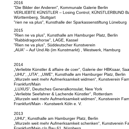
2016
"Die Bilder der Anderen", Kommunale Galerie Berlin
VERLIEBTE KÜNSTLER – Losing Control, KÜNSTLERBUND B
Württemberg, Stuttgart
"rien ne va plus", Kunsthalle der Sparkassenstiftung Lüneburg
2015
"Rien ne va plus", Kunsthalle am Hamburger Platz, Berlin
"Rabbidragonhorse", LAGE, Kassel
"Rien ne va plus", Süddeutscher Kunstverein
„AUA“ – Auf Und Ab (im Kunstmarkt) , Westwerk, Hamburg
2014
„Verliebte Künstler & affaire de coer“, Galerie der HBKsaar, Sa
„UHU“, „UTA“, „UWE“, Kunsthalle am Hamburger Platz, Berlin
„Wurzeln weit mehr Aufmerksamkeit widmen“, Kunstverein Fami
Frankfurt/Main
„LUXUS“, Deutsches Generalkonsulat, New York
„Verliebte Seefahrer & Lachende Künstler“, Rotterdam
„Wurzeln weit mehr Aufmerksamkeit widmen“, Kunstverein Fami
Frankfurt/Main - Kunstwerk Köln e. V.
2013
„UHU“, Kunsthalle am Hamburger Platz, Berlin
„Wurzeln weit mehr Aufmerksamkeit schenken“, Kunstverein Fa
Frankfurt/Main c/o Bau 61, Nürnberg